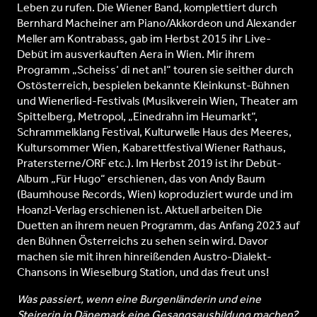
Leben zu rufen. Die Wiener Band, komplettiert durch
Bernhard Macheiner am Piano/Akkordeon und Alexander
Meller am Kontrabass, gab im Herbst 2015 ihr Live-
Debüt im ausverkauften Aera in Wien. Mir ihrem
Programm „Scheiss‘ di net an!“ touren sie seither durch
Ostösterreich, bespielen bekannte Kleinkunst-Bühnen
und Wienerlied-Festivals (Musikverein Wien, Theater am
Spittelberg, Metropol, „Einedrahn im Heumarkt“,
Schrammelklang Festival, Kulturwelle Haus des Meeres,
Kultursommer Wien, Kabarettfestival Wiener Rathaus,
Pratersterne/ORF etc.). Im Herbst 2019 ist ihr Debüt-
Album „Für Hugo“ erschienen, das von Andy Baum
(Baumhouse Records, Wien) koproduziert wurde und im
Hoanzl-Verlag erschienen ist. Aktuell arbeiten Die
Duetten an ihrem neuen Programm, das Anfang 2023 auf
den Bühnen Österreichs zu sehen sein wird. Davor
machen sie mit ihren hinreißenden Austro-Dialekt-
Chansons in Wieselburg Station, und das freut uns!
Was passiert, wenn eine Burgenländerin und eine
Steirerin in Dänemark eine Gesangsausbildung machen?